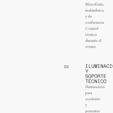
Microfonía
inalámbrica
y de
conferencia
Control
técnico
durante el
evento
ILUMINACI
03
Y
SOPORTE
TÉCNICO
Iluminación
para
escenario
y
ponentes